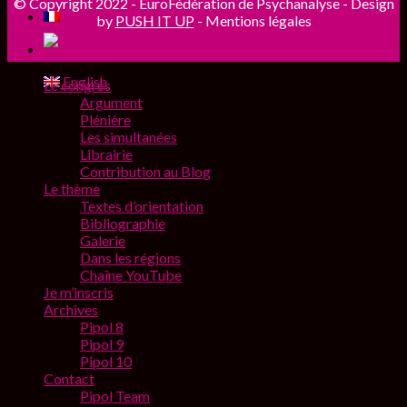
© Copyright 2022 - EuroFédération de Psychanalyse - Design
Français
by
PUSH IT UP
-
Mentions légales
Español
English
Le congrès
Argument
Plénière
Les simultanées
Librairie
Contribution au Blog
Le thème
Textes d’orientation
Bibliographie
Galerie
Dans les régions
Chaîne YouTube
Je m’inscris
Archives
Pipol 8
Pipol 9
Pipol 10
Contact
Pipol Team