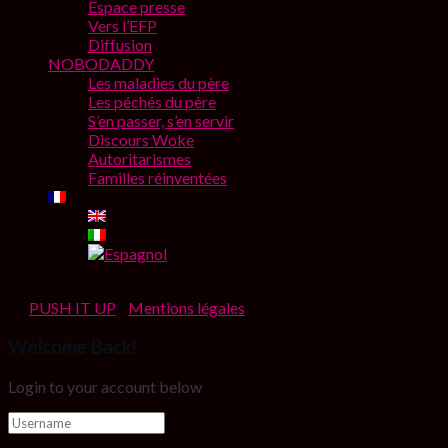
Espace presse
Vers l’EFP
Diffusion
NOBODADDY
Les maladies du père
Les péchés du père
S’en passer, s’en servir
Discours Woke
Autoritarismes
Familles réinventées
© Copyright 2022 - EuroFédération de Psychanalyse - Design
by
PUSH IT UP
-
Mentions légales
Welcome Back!
Login to your account below